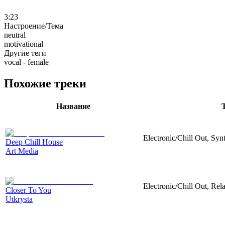
3:23
Настроение/Тема
neutral
motivational
Другие теги
vocal - female
Похожие треки
Название
Electronic/Chill Out, Synt
Deep Chill House
Art Media
Electronic/Chill Out, Rel
Closer To You
Utkrysta