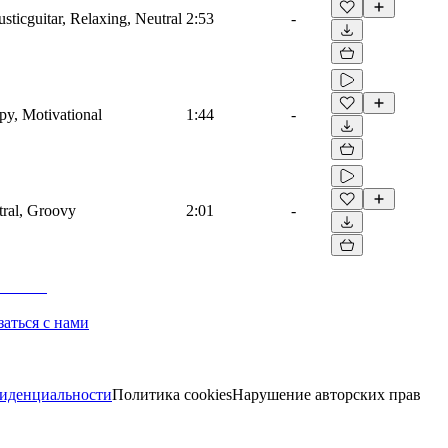
usticguitar, Relaxing, Neutral
2:53
-
py, Motivational
1:44
-
tral, Groovy
2:01
-
заться с нами
иденциальности
Политика cookies
Нарушение авторских прав