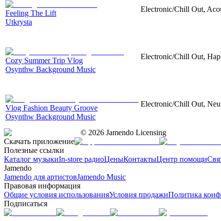
Electronic/Chill Out, Aco
Feeling The Lift
Utkrysta
Electronic/Chill Out, Hap
Cozy Summer Trip Vlog
Osynthw Background Music
Electronic/Chill Out, Neu
Vlog Fashion Beauty Groove
Osynthw Background Music
©
2026
Jamendo Licensing
Скачать приложение
Полезные ссылки
Каталог музыки
In-store радио
Цены
Контакты
Центр помощи
Свя
Jamendo
Jamendo для артистов
Jamendo Music
Правовая информация
Общие условия использования
Условия продажи
Политика конф
Подписаться