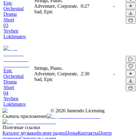
Strings, Piano,
Epic
Adventure, Corporate,
0:27
-
Orchestral
Sad, Epic
Drama
Short
03
Yevhen
Lokhmatov
Strings, Piano,
Epic
Adventure, Corporate,
2:30
-
Orchestral
Sad, Epic
Drama
Short
04
Yevhen
Lokhmatov
©
2026
Jamendo Licensing
Скачать приложение
Полезные ссылки
Каталог музыки
In-store радио
Цены
Контакты
Центр
помощи
Связаться с нами