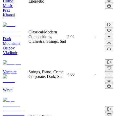
House
Energetic
Music
Praz
Khanal
Classical/Modern
Compositions,
2:02
-
Dark
Orchestra, Strings, Sad
Mountains
Osipov
Vladimir
Vampire
Strings, Piano, Crime,
4:00
-
Corporate, Dark, Sad
Wavit