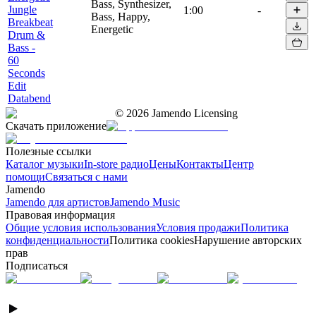
Bass, Synthesizer,
Jungle
1:00
-
Bass, Happy,
Breakbeat
Energetic
Drum &
Bass -
60
Seconds
Edit
Databend
©
2026
Jamendo Licensing
Скачать приложение
Полезные ссылки
Каталог музыки
In-store радио
Цены
Контакты
Центр
помощи
Связаться с нами
Jamendo
Jamendo для артистов
Jamendo Music
Правовая информация
Общие условия использования
Условия продажи
Политика
конфиденциальности
Политика cookies
Нарушение авторских
прав
Подписаться