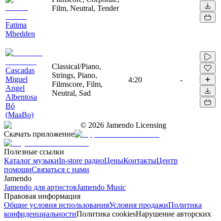
Film, Neutral, Tender
Fatima
Mhedden
Classical/Piano,
Cascadas
Strings, Piano,
Miguel
4:20
-
Filmscore, Film,
Angel
Neutral, Sad
Albentosa
Bó
(MaaBo)
©
2026
Jamendo Licensing
Скачать приложение
Полезные ссылки
Каталог музыки
In-store радио
Цены
Контакты
Центр
помощи
Связаться с нами
Jamendo
Jamendo для артистов
Jamendo Music
Правовая информация
Общие условия использования
Условия продажи
Политика
конфиденциальности
Политика cookies
Нарушение авторских