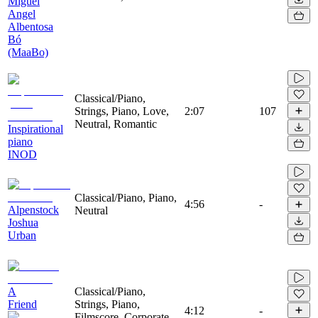
Miguel
Angel
Albentosa
Bó
(MaaBo)
Classical/Piano,
Strings, Piano, Love,
2:07
107
Neutral, Romantic
Inspirational
piano
INOD
Classical/Piano, Piano,
4:56
-
Alpenstock
Neutral
Joshua
Urban
A
Classical/Piano,
Friend
Strings, Piano,
4:12
-
Filmscore, Corporate,