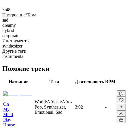
3:48
Настроение/Тема
sad
dreamy
hybrid
corporate
Инструменты
synthesizer
Другие теги
instrumental
Похожие треки
Название
Теги
Длительность
BPM
World/African/Afro-
On
Pop, Synthesizer,
3:02
-
My
Emotional, Sad
Mind
Play
House