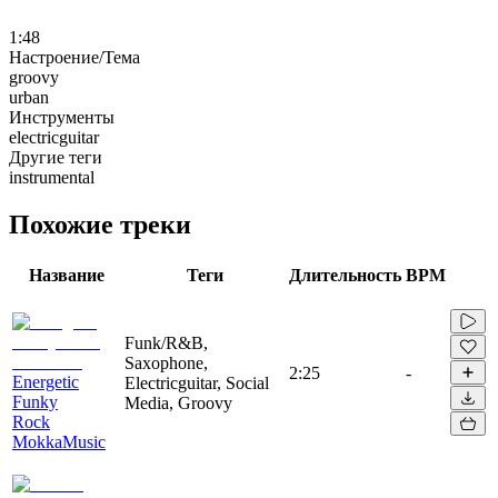
1:48
Настроение/Тема
groovy
urban
Инструменты
electricguitar
Другие теги
instrumental
Похожие треки
Название
Теги
Длительность
BPM
Funk/R&B,
Saxophone,
2:25
-
Energetic
Electricguitar, Social
Funky
Media, Groovy
Rock
MokkaMusic