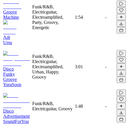
Funk/R&B,
Groove
Electricguitar,
Machine
Electroamplified,
1:54
-
Party, Groovy,
Energetic
Adi
Ursu
Funk/R&B,
Electricguitar,
Electroamplified,
3:01
-
Disco
Urban, Happy,
Funky
Groovy
Groove
YuraSoop
Funk/R&B,
1:48
-
Electricguitar, Groovy
Disco
Advertisement
SoundForYou