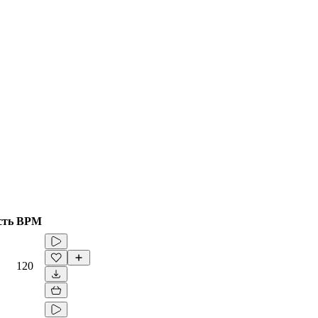
сть
BPM
120