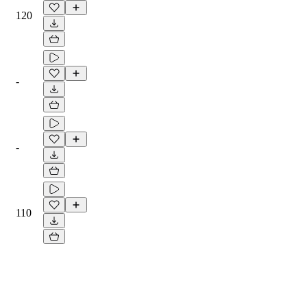
120
-
-
110