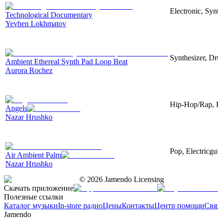
Electronic, Syn
Technological Documentary
Yevhen Lokhmatov
Synthesizer, D
Ambient Ethereal Synth Pad Loop Beat
Aurora Rochez
Hip-Hop/Rap, El
Angels
Nazar Hrushko
Pop, Electricgui
Air Ambient Palm
Nazar Hrushko
©
2026
Jamendo Licensing
Скачать приложение
Полезные ссылки
Каталог музыки
In-store радио
Цены
Контакты
Центр помощи
Свя
Jamendo