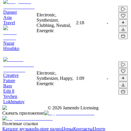
Danger
Electronic,
Asia
Synthesizer,
Travel
2:18
-
Clubbing, Neutral,
Energetic
Nazar
Hrushko
Electronic,
Creative
Synthesizer, Happy,
1:09
-
Future
Energetic
Bass
Edit 8
Yevhen
Lokhmatov
©
2026
Jamendo Licensing
Скачать приложение
Полезные ссылки
Каталог музыки
In-store радио
Цены
Контакты
Центр