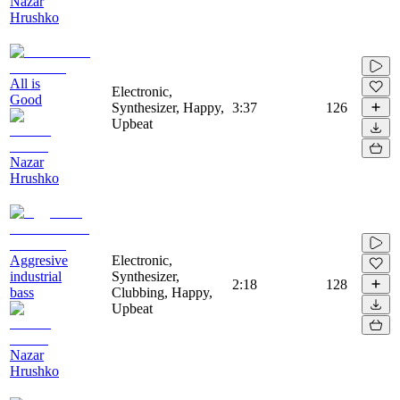
Nazar
Hrushko
All is
Electronic,
Good
Synthesizer, Happy,
3:37
126
Upbeat
Nazar
Hrushko
Aggresive
Electronic,
industrial
Synthesizer,
2:18
128
bass
Clubbing, Happy,
Upbeat
Nazar
Hrushko