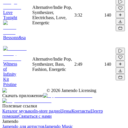
Alternative/Indie Pop,
Love
Synthesizer,
3:32
140
Tonight
Electricbass, Love,
Energetic
Bessonn&sa
Alternative/Indie Pop,
Witness
Synthesizer, Bass,
2:49
140
of
Fashion, Energetic
Infinity
Kit
Pristine
©
2026
Jamendo Licensing
Скачать приложение
Полезные ссылки
Каталог музыки
In-store радио
Цены
Контакты
Центр
помощи
Связаться с нами
Jamendo
Jamendo для артистов
Jamendo Music