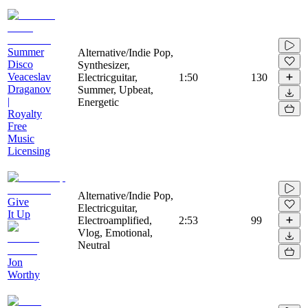
Summer
Alternative/Indie Pop,
Disco
Synthesizer,
Veaceslav
Electricguitar,
1:50
130
Draganov
Summer, Upbeat,
|
Energetic
Royalty
Free
Music
Licensing
Alternative/Indie Pop,
Give
Electricguitar,
It Up
Electroamplified,
2:53
99
Vlog, Emotional,
Neutral
Jon
Worthy