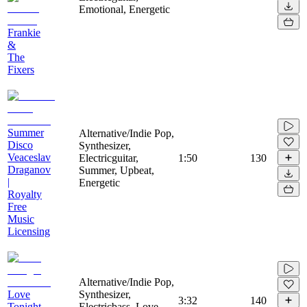
Emotional, Energetic
Frankie
&
The
Fixers
Summer
Alternative/Indie Pop,
Disco
Synthesizer,
Veaceslav
Electricguitar,
1:50
130
Draganov
Summer, Upbeat,
|
Energetic
Royalty
Free
Music
Licensing
Alternative/Indie Pop,
Love
Synthesizer,
3:32
140
Tonight
Electricbass, Love,