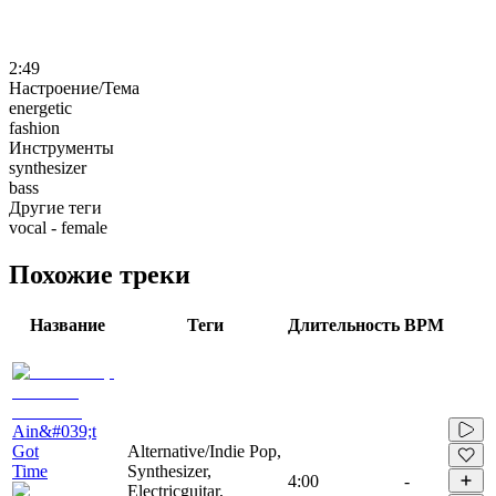
2:49
Настроение/Тема
energetic
fashion
Инструменты
synthesizer
bass
Другие теги
vocal - female
Похожие треки
Название
Теги
Длительность
BPM
Ain&#039;t
Got
Alternative/Indie Pop,
Time
Synthesizer,
4:00
-
Electricguitar,