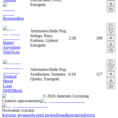
Energetic
Bessonn&sa
Alternative/Indie Pop,
Strings, Bass,
2:38
100
Fashion, Upbeat,
Happy
Energetic
Anywhere
TheQLon
Alternative/Indie Pop,
Synthesizer, Summer,
0:16
117
Tropical
Quirky, Energetic
Mood
Loop
DHDMusic
©
2026
Jamendo Licensing
Скачать приложение
Полезные ссылки
Каталог музыки
In-store радио
Цены
Контакты
Центр