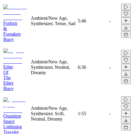
Ambient/New Age,
5:46
-
Forlorn
Synthesizer, Tense, Sad
&
Forsaken
Buoy
Ambient/New Age,
Edge
Synthesizer, Neutral,
6:36
-
Of
Dreamy
The
Ether
Buoy
Ambient/New Age,
Synthesizer, Scifi,
1:55
-
Quantum
Neutral, Dreamy
Space
Lightning
Traveler