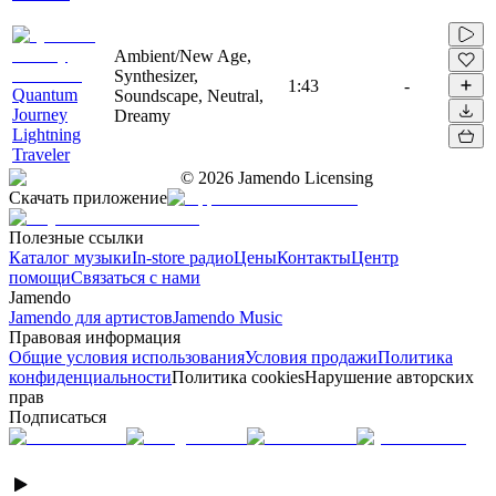
Ambient/New Age,
Synthesizer,
1:43
-
Quantum
Soundscape, Neutral,
Journey
Dreamy
Lightning
Traveler
©
2026
Jamendo Licensing
Скачать приложение
Полезные ссылки
Каталог музыки
In-store радио
Цены
Контакты
Центр
помощи
Связаться с нами
Jamendo
Jamendo для артистов
Jamendo Music
Правовая информация
Общие условия использования
Условия продажи
Политика
конфиденциальности
Политика cookies
Нарушение авторских
прав
Подписаться