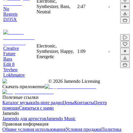
Electronic,
Synthesizer, Bass,
2:47
-
No
Neutral
Regrets
DJ35X
Electronic,
Creative
Synthesizer, Happy,
1:09
-
Future
Energetic
Bass
Edit 8
Yevhen
Lokhmatov
©
2026
Jamendo Licensing
Скачать приложение
Полезные ссылки
Каталог музыки
In-store радио
Цены
Контакты
Центр
помощи
Связаться с нами
Jamendo
Jamendo для артистов
Jamendo Music
Правовая информация
Общие условия использования
Условия продажи
Политика