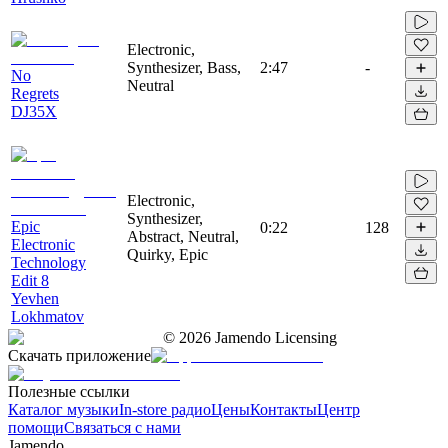
Electronic,
Synthesizer, Bass,
2:47
-
No
Neutral
Regrets
DJ35X
Electronic,
Synthesizer,
Epic
0:22
128
Abstract, Neutral,
Electronic
Quirky, Epic
Technology
Edit 8
Yevhen
Lokhmatov
©
2026
Jamendo Licensing
Скачать приложение
Полезные ссылки
Каталог музыки
In-store радио
Цены
Контакты
Центр
помощи
Связаться с нами
Jamendo