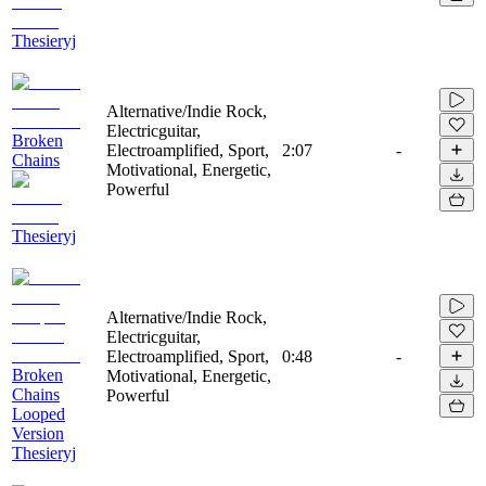
Thesieryj
Alternative/Indie Rock,
Electricguitar,
Broken
Electroamplified, Sport,
2:07
-
Chains
Motivational, Energetic,
Powerful
Thesieryj
Alternative/Indie Rock,
Electricguitar,
Electroamplified, Sport,
0:48
-
Broken
Motivational, Energetic,
Chains
Powerful
Looped
Version
Thesieryj