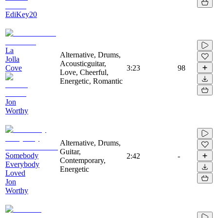
EdiKey20
La
Alternative, Drums,
Jolla
Acousticguitar,
Cove
3:23
98
Love, Cheerful,
Energetic, Romantic
Jon
Worthy
Alternative, Drums,
Guitar,
Somebody
2:42
-
Contemporary,
Everybody
Energetic
Loved
Jon
Worthy