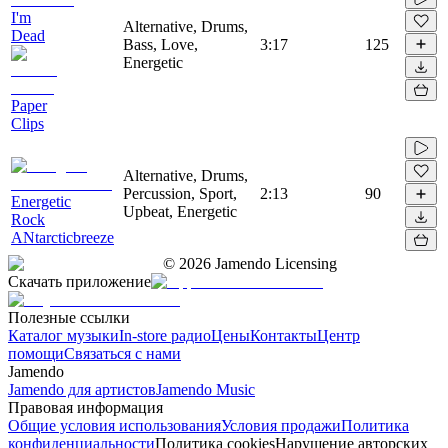
I'm
Alternative, Drums,
Dead
Bass, Love,
3:17
125
Energetic
Paper
Clips
Alternative, Drums,
Percussion, Sport,
2:13
90
Energetic
Upbeat, Energetic
Rock
ANtarcticbreeze
©
2026
Jamendo Licensing
Скачать приложение
Полезные ссылки
Каталог музыки
In-store радио
Цены
Контакты
Центр
помощи
Связаться с нами
Jamendo
Jamendo для артистов
Jamendo Music
Правовая информация
Общие условия использования
Условия продажи
Политика
конфиденциальности
Политика cookies
Нарушение авторских