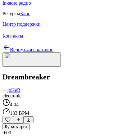
In-store радио
Ресурсы
Блог
Центр поддержки
Контакты
Вернуться в каталог
Dreambreaker
—
joKeR
electronic
4:04
133 BPM
Купить трек
0:00