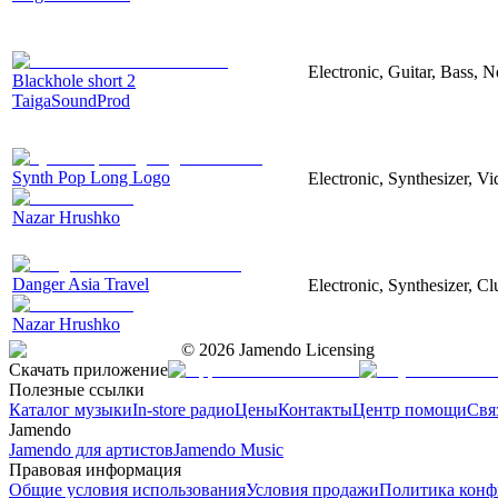
Electronic, Guitar, Bass, N
Blackhole short 2
TaigaSoundProd
Synth Pop Long Logo
Electronic, Synthesizer, V
Nazar Hrushko
Danger Asia Travel
Electronic, Synthesizer, Cl
Nazar Hrushko
©
2026
Jamendo Licensing
Скачать приложение
Полезные ссылки
Каталог музыки
In-store радио
Цены
Контакты
Центр помощи
Свя
Jamendo
Jamendo для артистов
Jamendo Music
Правовая информация
Общие условия использования
Условия продажи
Политика конф