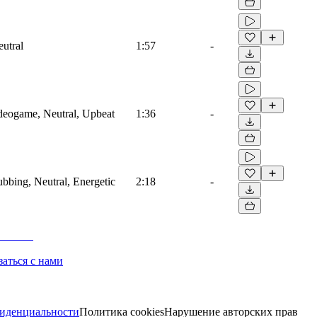
eutral
1:57
-
ideogame, Neutral, Upbeat
1:36
-
ubbing, Neutral, Energetic
2:18
-
заться с нами
иденциальности
Политика cookies
Нарушение авторских прав