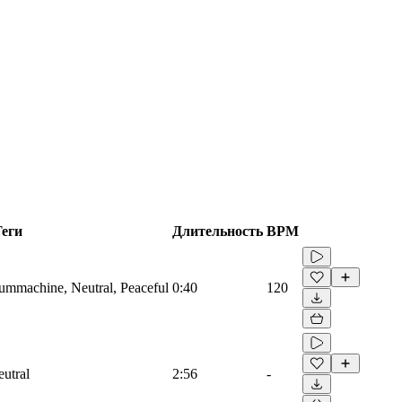
Теги
Длительность
BPM
rummachine, Neutral, Peaceful
0:40
120
eutral
2:56
-