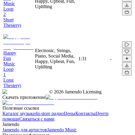
Happy, Upbeat, Fun,
Music
Uplifting
Loop
2
Short
Thesieryj
Electronic, Strings,
Happy
Piano, Social Media,
Fun
1:31
-
Happy, Upbeat, Fun,
Music
Uplifting
Loop
1
Long
Thesieryj
©
2026
Jamendo Licensing
Скачать приложение
Полезные ссылки
Каталог музыки
In-store радио
Цены
Контакты
Центр
помощи
Связаться с нами
Jamendo
Jamendo для артистов
Jamendo Music