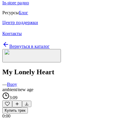
In-store радио
Ресурсы
Блог
Центр поддержки
Контакты
Вернуться в каталог
My Lonely Heart
—
Buoy
ambient/new age
3:09
Купить трек
0:00