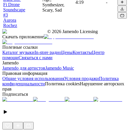
4:19
-
Fi Drone
Synthesizer,
Soundscape
Scary, Sad
#3
Aurora
Rochez
©
2026
Jamendo Licensing
Скачать приложение
Полезные ссылки
Каталог музыки
In-store радио
Цены
Контакты
Центр
помощи
Связаться с нами
Jamendo
Jamendo для артистов
Jamendo Music
Правовая информация
Общие условия использования
Условия продажи
Политика
конфиденциальности
Политика cookies
Нарушение авторских
прав
Подписаться