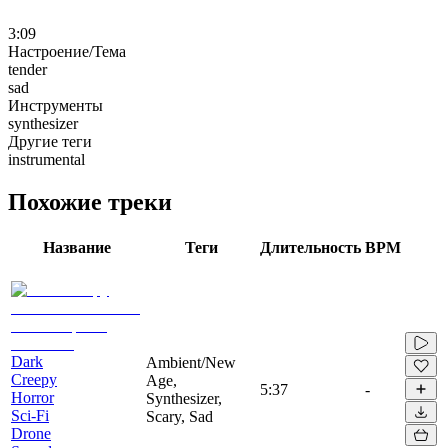
3:09
Настроение/Тема
tender
sad
Инструменты
synthesizer
Другие теги
instrumental
Похожие треки
Название
Теги
Длительность
BPM
Dark
Ambient/New
Creepy
Age,
5:37
-
Horror
Synthesizer,
Sci-Fi
Scary, Sad
Drone