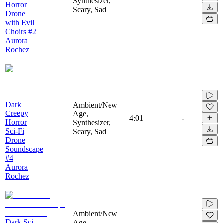
Synthesizer,
Horror
Scary, Sad
Drone
with Evil
Choirs #2
Aurora
Rochez
Dark
Ambient/New
Creepy
Age,
4:01
-
Horror
Synthesizer,
Sci-Fi
Scary, Sad
Drone
Soundscape
#4
Aurora
Rochez
Ambient/New
Dark Sci-
Age,