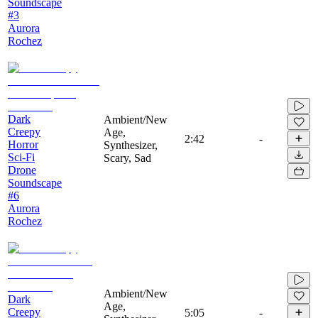
Soundscape
#3
Aurora
Rochez
Dark
Ambient/New
Creepy
Age,
2:42
-
Horror
Synthesizer,
Sci-Fi
Scary, Sad
Drone
Soundscape
#6
Aurora
Rochez
Ambient/New
Dark
Age,
Creepy
5:05
-