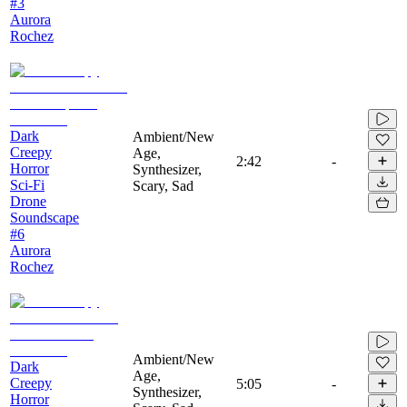
#3
Aurora
Rochez
Dark
Ambient/New
Creepy
Age,
2:42
-
Horror
Synthesizer,
Sci-Fi
Scary, Sad
Drone
Soundscape
#6
Aurora
Rochez
Ambient/New
Dark
Age,
Creepy
5:05
-
Synthesizer,
Horror