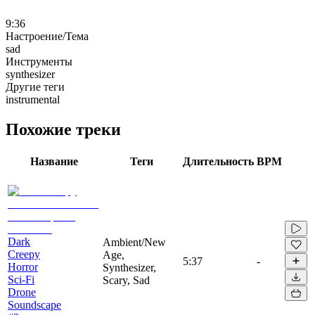
9:36
Настроение/Тема
sad
Инструменты
synthesizer
Другие теги
instrumental
Похожие треки
Название
Теги
Длительность
BPM
Dark
Ambient/New
Creepy
Age,
5:37
-
Horror
Synthesizer,
Sci-Fi
Scary, Sad
Drone
Soundscape