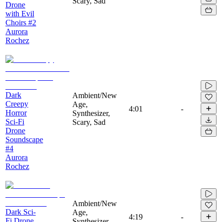
Scary, Sad
Drone
with Evil
Choirs #2
Aurora
Rochez
Dark
Ambient/New
Creepy
Age,
4:01
-
Horror
Synthesizer,
Sci-Fi
Scary, Sad
Drone
Soundscape
#4
Aurora
Rochez
Ambient/New
Dark Sci-
Age,
4:19
-
Fi Drone
Synthesizer,