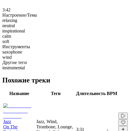
3:42
Настроение/Тема
relaxing
neutral
inspirational
calm
soft
Инструменты
saxophone
wind
Другие теги
instrumental
Похожие треки
Название
Теги
Длительность
BPM
Jazz
Jazz, Wind,
On The
Trombone, Lounge,
3:31
-