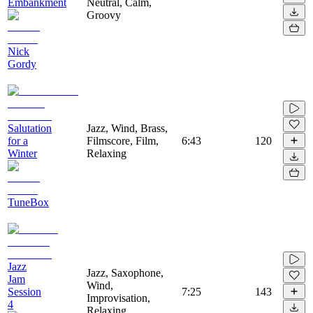
Embankment
Neutral, Calm,
Groovy
Nick
Gordy
Salutation
Jazz, Wind, Brass,
for a
Filmscore, Film,
6:43
120
Winter
Relaxing
TuneBox
Jazz
Jazz, Saxophone,
Jam
Wind,
Session
7:25
143
Improvisation,
4
Relaxing