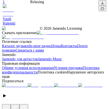
1
Relaxing
Vasili
Haletski
©
2026
Jamendo Licensing
Скачать приложение
Полезные ссылки
Каталог музыки
In-store радио
Цены
Контакты
Центр
помощи
Связаться с нами
Jamendo
Jamendo для артистов
Jamendo Music
Правовая информация
Общие условия использования
Условия продажи
Политика
конфиденциальности
Политика cookies
Нарушение авторских
прав
Подписаться