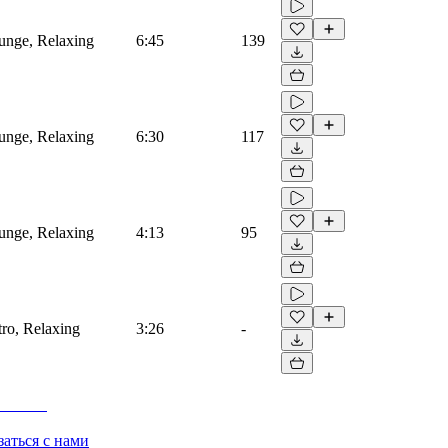
unge, Relaxing
6:45
139
unge, Relaxing
6:30
117
unge, Relaxing
4:13
95
ro, Relaxing
3:26
-
заться с нами