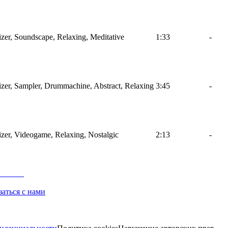
izer, Soundscape, Relaxing, Meditative
1:33
-
sizer, Sampler, Drummachine, Abstract, Relaxing
3:45
-
izer, Videogame, Relaxing, Nostalgic
2:13
-
заться с нами