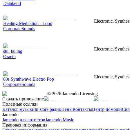
Databend
Electronic, Synthes
Healing Meditation - Loop
CorporateSounds
Electronic, Synthe
still falling
Øraeth
Electronic, Synthes
80s Synthwave Electro Pop
CorporateSounds
©
2026
Jamendo Licensing
Скачать приложение
Полезные ссылки
Каталог музыки
In-store радио
Цены
Контакты
Центр помощи
Свя
Jamendo
Jamendo для артистов
Jamendo Music
Правовая информация