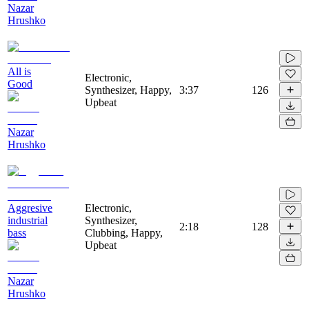
Nazar
Hrushko
All is
Electronic,
Good
Synthesizer, Happy,
3:37
126
Upbeat
Nazar
Hrushko
Aggresive
Electronic,
industrial
Synthesizer,
2:18
128
bass
Clubbing, Happy,
Upbeat
Nazar
Hrushko