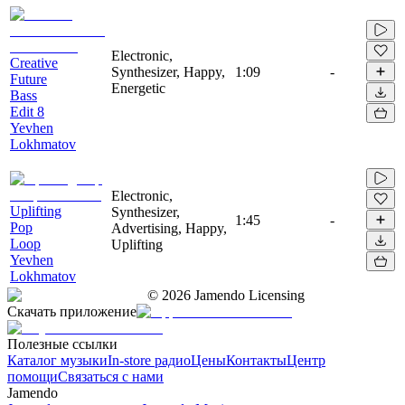
Electronic,
Creative
Synthesizer, Happy,
1:09
-
Future
Energetic
Bass
Edit 8
Yevhen
Lokhmatov
Electronic,
Uplifting
Synthesizer,
1:45
-
Pop
Advertising, Happy,
Loop
Uplifting
Yevhen
Lokhmatov
©
2026
Jamendo Licensing
Скачать приложение
Полезные ссылки
Каталог музыки
In-store радио
Цены
Контакты
Центр
помощи
Связаться с нами
Jamendo