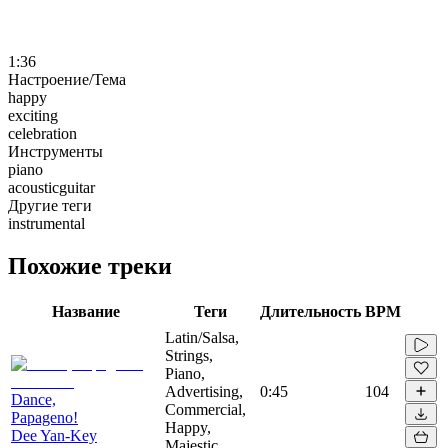
1:36
Настроение/Тема
happy
exciting
celebration
Инструменты
piano
acousticguitar
Другие теги
instrumental
Похожие треки
Название
Теги
Длительность
BPM
Latin/Salsa,
Strings,
Piano,
Advertising,
0:45
104
Dance,
Commercial,
Papageno!
Happy,
Dee Yan-Key
Majestic