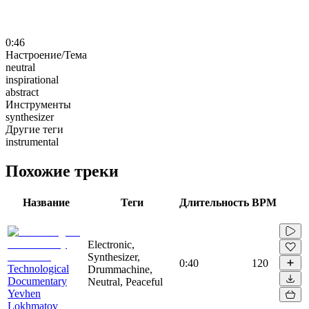
0:46
Настроение/Тема
neutral
inspirational
abstract
Инструменты
synthesizer
Другие теги
instrumental
Похожие треки
Название
Теги
Длительность
BPM
Electronic,
Synthesizer,
0:40
120
Technological
Drummachine,
Documentary
Neutral, Peaceful
Yevhen
Lokhmatov