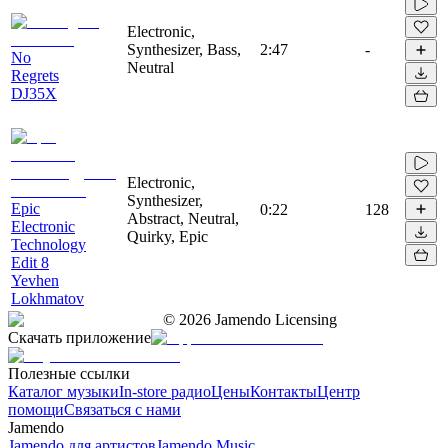
Electronic,
Synthesizer, Bass,
2:47
-
No
Neutral
Regrets
DJ35X
Electronic,
Synthesizer,
Epic
0:22
128
Abstract, Neutral,
Electronic
Quirky, Epic
Technology
Edit 8
Yevhen
Lokhmatov
©
2026
Jamendo Licensing
Скачать приложение
Полезные ссылки
Каталог музыки
In-store радио
Цены
Контакты
Центр
помощи
Связаться с нами
Jamendo
Jamendo для артистов
Jamendo Music