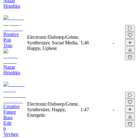
Nazar
Hrushko
Positive
Electronic/Dubstep/Grime,
Pop
Synthesizer, Social Media,
1:46
-
Trap
Happy, Upbeat
Nazar
Hrushko
Electronic/Dubstep/Grime,
Creative
Synthesizer, Happy,
1:47
-
Future
Energetic
Bass
Edit
6
Yevhen