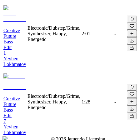
Electronic/Dubstep/Grime,
Creative
Synthesizer, Happy,
2:01
-
Future
Energetic
Bass
Edit
1
Yevhen
Lokhmatov
Electronic/Dubstep/Grime,
Creative
Synthesizer, Happy,
1:28
-
Future
Energetic
Bass
Edit
7
Yevhen
Lokhmatov
©
2026
Jamendo Licensing