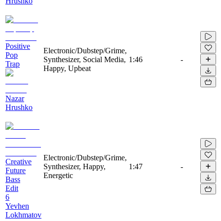
Hrushko
Positive
Electronic/Dubstep/Grime,
Pop
Synthesizer, Social Media,
1:46
-
Trap
Happy, Upbeat
Nazar
Hrushko
Electronic/Dubstep/Grime,
Creative
Synthesizer, Happy,
1:47
-
Future
Energetic
Bass
Edit
6
Yevhen
Lokhmatov