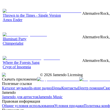
Alternative/Rock,
Thrown to the Times - Single Version
Amos Ender
Alternative/Rock, 
Illuminati Party
Chimperialist
Alternative/Rock,
Where the Forests Sang
Crypt of Insomnia
©
2026
Jamendo Licensing
Скачать приложение
Полезные ссылки
Каталог музыки
In-store радио
Цены
Контакты
Центр помощи
Свя
Jamendo
Jamendo для артистов
Jamendo Music
Правовая информация
Общие условия использования
Условия продажи
Политика конф