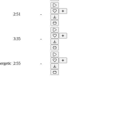
2:51
-
3:35
-
ergetic
2:55
-