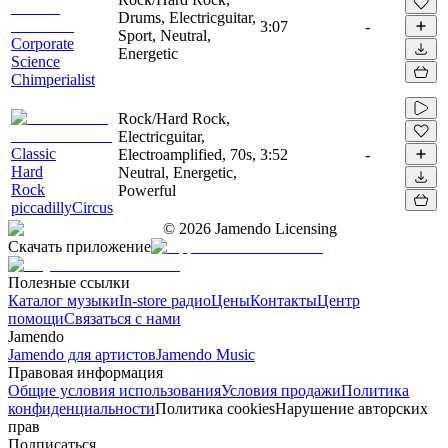
Drums, Electricguitar,
3:07
-
Sport, Neutral,
Corporate
Energetic
Science
Chimperialist
Rock/Hard Rock,
Electricguitar,
Classic
Electroamplified, 70s,
3:52
-
Hard
Neutral, Energetic,
Rock
Powerful
piccadillyCircus
©
2026
Jamendo Licensing
Скачать приложение
Полезные ссылки
Каталог музыки
In-store радио
Цены
Контакты
Центр
помощи
Связаться с нами
Jamendo
Jamendo для артистов
Jamendo Music
Правовая информация
Общие условия использования
Условия продажи
Политика
конфиденциальности
Политика cookies
Нарушение авторских
прав
Подписаться