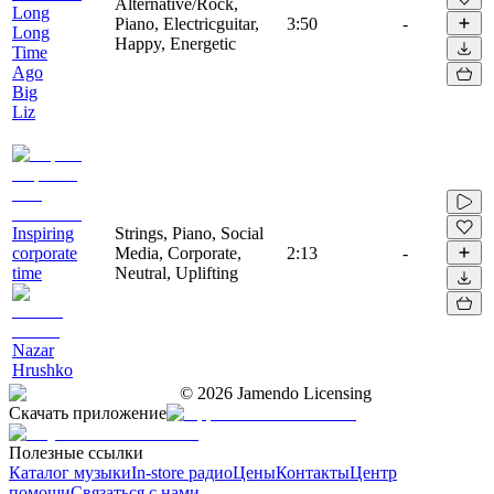
Alternative/Rock,
Long
Piano, Electricguitar,
3:50
-
Long
Happy, Energetic
Time
Ago
Big
Liz
Inspiring
Strings, Piano, Social
corporate
Media, Corporate,
2:13
-
time
Neutral, Uplifting
Nazar
Hrushko
©
2026
Jamendo Licensing
Скачать приложение
Полезные ссылки
Каталог музыки
In-store радио
Цены
Контакты
Центр
помощи
Связаться с нами