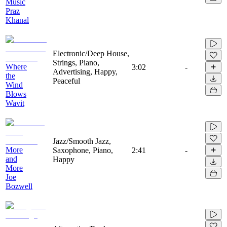
Music
Praz
Khanal
Electronic/Deep House,
Strings, Piano,
Where
3:02
-
Advertising, Happy,
the
Peaceful
Wind
Blows
Wavit
Jazz/Smooth Jazz,
More
Saxophone, Piano,
2:41
-
and
Happy
More
Joe
Bozwell