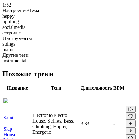
1:52
Настроение/Тема
happy
uplifting
socialmedia
corporate
Инструменты
strings
piano
Другие теги
instrumental
Похожие треки
Название
Теги
Длительность
BPM
Electronic/Electro
Saint
House, Strings, Bass,
|
3:33
-
Clubbing, Happy,
Slap
Energetic
House