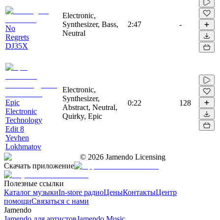
Electronic,
Synthesizer, Bass,
2:47
-
No
Neutral
Regrets
DJ35X
Electronic,
Synthesizer,
Epic
0:22
128
Abstract, Neutral,
Electronic
Quirky, Epic
Technology
Edit 8
Yevhen
Lokhmatov
©
2026
Jamendo Licensing
Скачать приложение
Полезные ссылки
Каталог музыки
In-store радио
Цены
Контакты
Центр
помощи
Связаться с нами
Jamendo
Jamendo для артистов
Jamendo Music