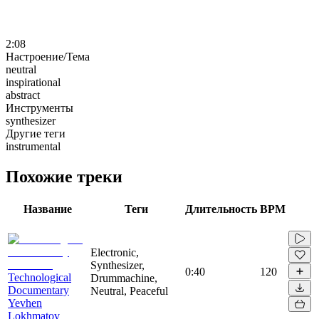
2:08
Настроение/Тема
neutral
inspirational
abstract
Инструменты
synthesizer
Другие теги
instrumental
Похожие треки
Название
Теги
Длительность
BPM
Electronic,
Synthesizer,
0:40
120
Technological
Drummachine,
Documentary
Neutral, Peaceful
Yevhen
Lokhmatov