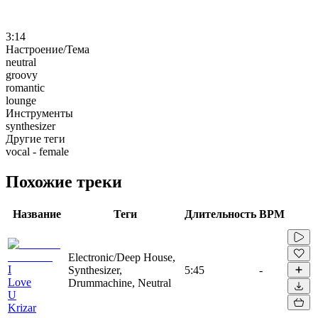
3:14
Настроение/Тема
neutral
groovy
romantic
lounge
Инструменты
synthesizer
Другие теги
vocal - female
Похожие треки
Название
Теги
Длительность
BPM
Electronic/Deep House,
I
Synthesizer,
5:45
-
Love
Drummachine, Neutral
U
Krizar