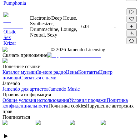
Pumphonia
Electronic/Deep House,
Synthesizer,
6:01
-
Drummachine, Lounge,
Olistic
Neutral, Sexy
Sex
Krizar
©
2026
Jamendo Licensing
Скачать приложение
Полезные ссылки
Каталог музыки
In-store радио
Цены
Контакты
Центр
помощи
Связаться с нами
Jamendo
Jamendo для артистов
Jamendo Music
Правовая информация
Общие условия использования
Условия продажи
Политика
конфиденциальности
Политика cookies
Нарушение авторских
прав
Подписаться