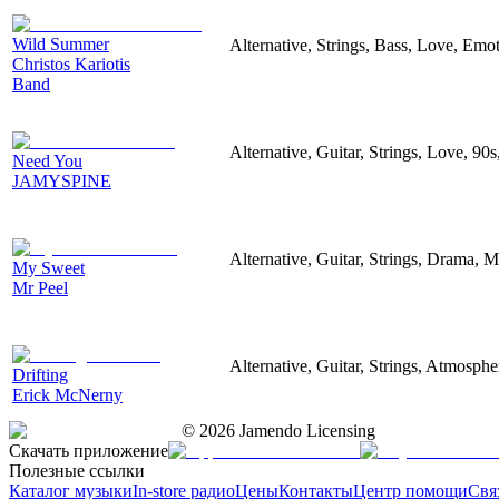
Wild Summer
Alternative, Strings, Bass, Love, Emo
Christos Kariotis
Band
Alternative, Guitar, Strings, Love, 90
Need You
JAMYSPINE
Alternative, Guitar, Strings, Drama, 
My Sweet
Mr Peel
Alternative, Guitar, Strings, Atmosphe
Drifting
Erick McNerny
©
2026
Jamendo Licensing
Скачать приложение
Полезные ссылки
Каталог музыки
In-store радио
Цены
Контакты
Центр помощи
Свя