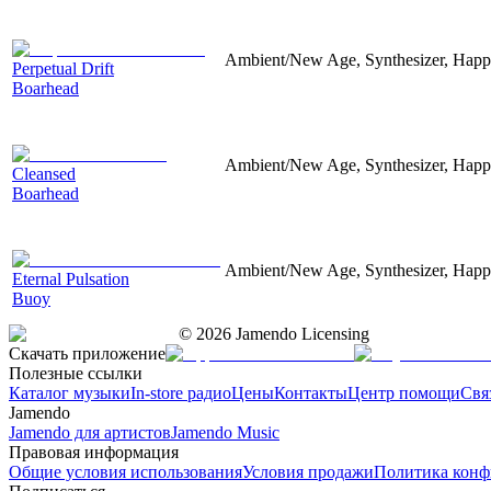
Ambient/New Age, Synthesizer, Happy
Perpetual Drift
Boarhead
Ambient/New Age, Synthesizer, Happy
Cleansed
Boarhead
Ambient/New Age, Synthesizer, Happ
Eternal Pulsation
Buoy
©
2026
Jamendo Licensing
Скачать приложение
Полезные ссылки
Каталог музыки
In-store радио
Цены
Контакты
Центр помощи
Свя
Jamendo
Jamendo для артистов
Jamendo Music
Правовая информация
Общие условия использования
Условия продажи
Политика конф