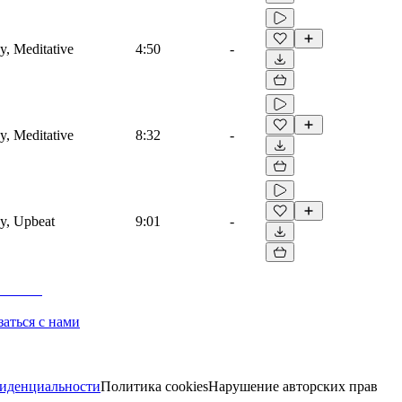
, Meditative
4:50
-
, Meditative
8:32
-
y, Upbeat
9:01
-
заться с нами
иденциальности
Политика cookies
Нарушение авторских прав