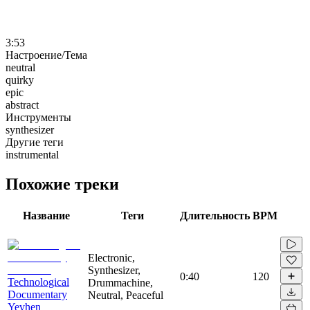
3:53
Настроение/Тема
neutral
quirky
epic
abstract
Инструменты
synthesizer
Другие теги
instrumental
Похожие треки
Название
Теги
Длительность
BPM
Electronic,
Synthesizer,
0:40
120
Technological
Drummachine,
Documentary
Neutral, Peaceful
Yevhen