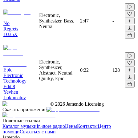
Electronic,
Synthesizer, Bass,
2:47
-
No
Neutral
Regrets
DJ35X
Electronic,
Synthesizer,
Epic
0:22
128
Abstract, Neutral,
Electronic
Quirky, Epic
Technology
Edit 8
Yevhen
Lokhmatov
©
2026
Jamendo Licensing
Скачать приложение
Полезные ссылки
Каталог музыки
In-store радио
Цены
Контакты
Центр
помощи
Связаться с нами
Jamendo