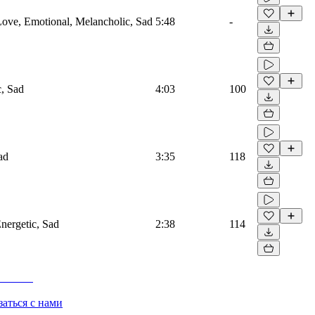
 Love, Emotional, Melancholic, Sad
5:48
-
c, Sad
4:03
100
ad
3:35
118
nergetic, Sad
2:38
114
заться с нами