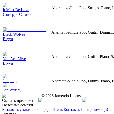
Alternative/Indie Pop, Strings, Piano,
It Must Be Love
Giuseppe Caruso
Alternative/Indie Pop, Guitar, Dramati
Black Wolves
Bryyn
Alternative/Indie Pop, Guitar, Piano, S
You Are Alive
Bryyn
Jumping
Alternative/Indie Pop, Drums, Piano, E
Jon Worthy
©
2026
Jamendo Licensing
Скачать приложение
Полезные ссылки
Каталог музыки
In-store радио
Цены
Контакты
Центр помощи
Свя