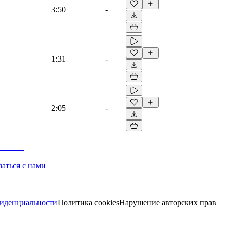
3:50
-
1:31
-
2:05
-
заться с нами
иденциальности
Политика cookies
Нарушение авторских прав