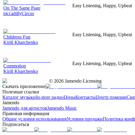
Easy Listening, Happy, Upbeat
On The Same Page
piccadillyCircus
Easy Listening, Happy, Upbeat
Childrens Fun
Kirill Kharchenko
Easy Listening, Happy, Upbeat
Commotion
Kirill Kharchenko
©
2026
Jamendo Licensing
Скачать приложение
Полезные ссылки
Каталог музыки
In-store радио
Цены
Контакты
Центр помощи
Свя
Jamendo
Jamendo для артистов
Jamendo Music
Правовая информация
Общие условия использования
Условия продажи
Политика конф
Подписаться