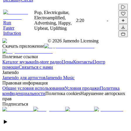
Pop, Electricguitar,
Electroamplified,
2:20
-
Run
Advertising, Happy,
Faster
Upbeat, Uplifting
Infraction
©
2026
Jamendo Licensing
Скачать приложение
Полезные ссылки
Каталог музыки
In-store радио
Цены
Контакты
Центр
помощи
Связаться с нами
Jamendo
Jamendo для артистов
Jamendo Music
Правовая информация
Общие условия использования
Условия продажи
Политика
конфиденциальности
Политика cookies
Нарушение авторских
прав
Подписаться