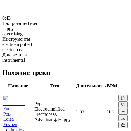
0:43
Настроение/Тема
happy
advertising
Инструменты
electroamplified
electricbass
Другие теги
instrumental
Похожие треки
Название
Теги
Длительность
BPM
Pop,
Fun
Electroamplified,
1:55
105
Pop
Electricbass,
Edit 5
Advertising, Happy
Yevhen
Lokhmatov