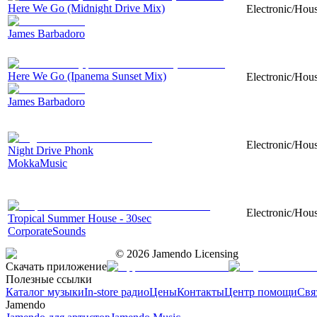
Here We Go (Midnight Drive Mix)
Electronic/Hous
James Barbadoro
Here We Go (Ipanema Sunset Mix)
Electronic/Hous
James Barbadoro
Electronic/Hous
Night Drive Phonk
MokkaMusic
Electronic/Hous
Tropical Summer House - 30sec
CorporateSounds
©
2026
Jamendo Licensing
Скачать приложение
Полезные ссылки
Каталог музыки
In-store радио
Цены
Контакты
Центр помощи
Свя
Jamendo