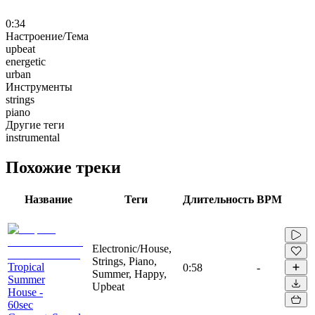
0:34
Настроение/Тема
upbeat
energetic
urban
Инструменты
strings
piano
Другие теги
instrumental
Похожие треки
Название
Теги
Длительность
BPM
Electronic/House,
Strings, Piano,
Tropical
0:58
-
Summer, Happy,
Summer
Upbeat
House -
60sec