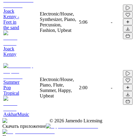
Joack
Electronic/House,
Kenny -
Synthesizer, Piano,
Feet in
5:06
-
Percussion,
the sand
Fashion, Upbeat
Joack
Kenny
Electronic/House,
Summer
Piano, Flute,
Pop
2:00
-
Summer, Happy,
Tropical
Upbeat
AskharMusic
©
2026
Jamendo Licensing
Скачать приложение