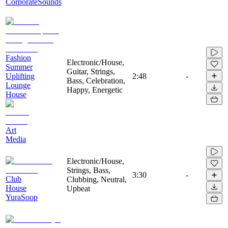
CorporateSounds
Fashion
Electronic/House,
Summer
Guitar, Strings,
Uplifting
2:48
-
Bass, Celebration,
Lounge
Happy, Energetic
House
Art
Media
Electronic/House,
Strings, Bass,
3:30
-
Club
Clubbing, Neutral,
House
Upbeat
YuraSoop