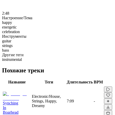
2:48
Настроение/Тема
happy
energetic
celebration
Инструменты
guitar
strings
bass
Другие теги
instrumental
Похожие треки
Название
Теги
Длительность
BPM
Electronic/House,
Strings, Happy,
7:09
-
Synching
Dreamy
In
Boarhead