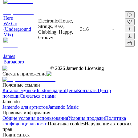
Here
Electronic/House,
We Go
Strings, Bass,
(Underground
3:16
-
Clubbing, Happy,
Mix)
Groovy
James
Barbadoro
©
2026
Jamendo Licensing
Скачать приложение
Полезные ссылки
Каталог музыки
In-store радио
Цены
Контакты
Центр
помощи
Связаться с нами
Jamendo
Jamendo для артистов
Jamendo Music
Правовая информация
Общие условия использования
Условия продажи
Политика
конфиденциальности
Политика cookies
Нарушение авторских
прав
Подписаться