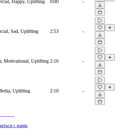
rcial, Happy, Uplifting
0:00
-
cial, Sad, Uplifting
2:53
-
, Motivational, Uplifting
2:16
-
Media, Uplifting
2:10
-
заться с нами