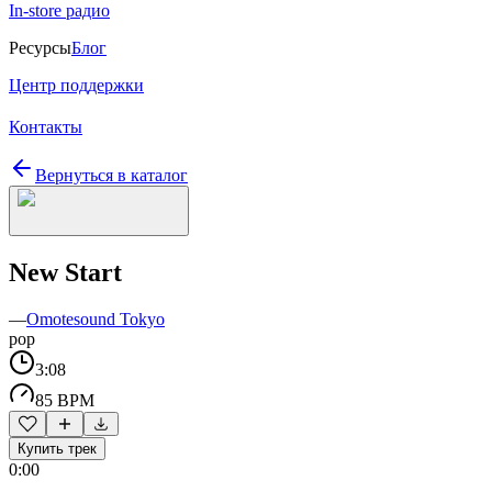
In-store радио
Ресурсы
Блог
Центр поддержки
Контакты
Вернуться в каталог
New Start
—
Omotesound Tokyo
pop
3:08
85 BPM
Купить трек
0:00