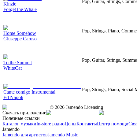
Pop, Guitar, Strings, Comme
Kinzie
Forget the Whale
Pop, Strings, Piano, Commer
Home Somehow
Giuseppe Caruso
Pop, Guitar, Strings, Summer
To the Summit
WhiteCat
Pop, Strings, Piano, Social 
Cante comigo Instrumental
Ed Napoli
©
2026
Jamendo Licensing
Скачать приложение
Полезные ссылки
Каталог музыки
In-store радио
Цены
Контакты
Центр помощи
Свя
Jamendo
Jamendo для артистов
Jamendo Music