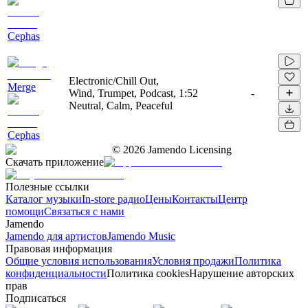
Cephas
Electronic/Chill Out,
Merge
Wind, Trumpet, Podcast,
1:52
-
Neutral, Calm, Peaceful
Cephas
©
2026
Jamendo Licensing
Скачать приложение
Полезные ссылки
Каталог музыки
In-store радио
Цены
Контакты
Центр
помощи
Связаться с нами
Jamendo
Jamendo для артистов
Jamendo Music
Правовая информация
Общие условия использования
Условия продажи
Политика
конфиденциальности
Политика cookies
Нарушение авторских
прав
Подписаться