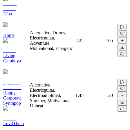
Efna
Alternative, Drums,
Home
Electricguitar,
2:35
105
Adventure,
Motivational, Energetic
Living
Camboya
Alternative,
Electricguitar,
Happy
Electroamplified,
1:45
120
Corporate
Summer, Motivational,
Synthpop
Upbeat
Lov3Them