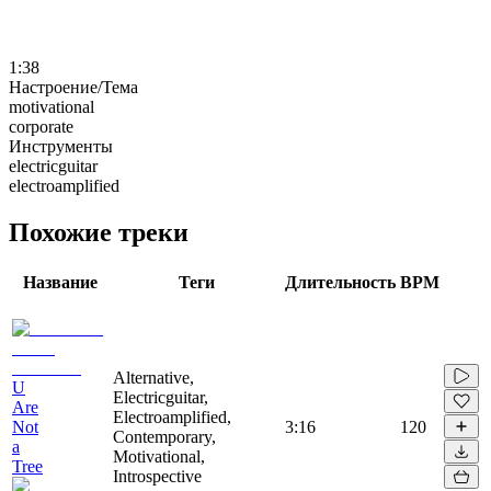
1:38
Настроение/Тема
motivational
corporate
Инструменты
electricguitar
electroamplified
Похожие треки
Название
Теги
Длительность
BPM
Alternative,
U
Electricguitar,
Are
Electroamplified,
Not
3:16
120
Contemporary,
a
Motivational,
Tree
Introspective