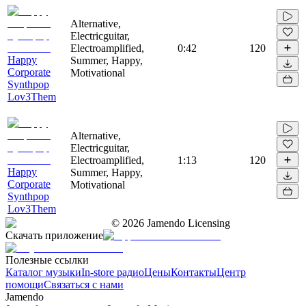
Alternative,
Electricguitar,
Electroamplified,
0:42
120
Happy
Summer, Happy,
Corporate
Motivational
Synthpop
Lov3Them
Alternative,
Electricguitar,
Electroamplified,
1:13
120
Happy
Summer, Happy,
Corporate
Motivational
Synthpop
Lov3Them
©
2026
Jamendo Licensing
Скачать приложение
Полезные ссылки
Каталог музыки
In-store радио
Цены
Контакты
Центр
помощи
Связаться с нами
Jamendo