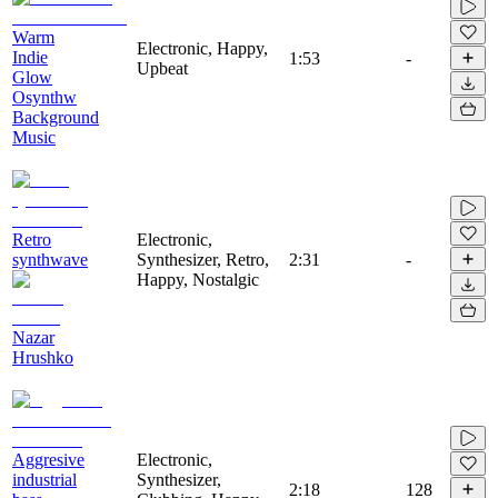
Warm
Electronic, Happy,
Indie
1:53
-
Upbeat
Glow
Osynthw
Background
Music
Retro
Electronic,
synthwave
Synthesizer, Retro,
2:31
-
Happy, Nostalgic
Nazar
Hrushko
Aggresive
Electronic,
industrial
Synthesizer,
2:18
128