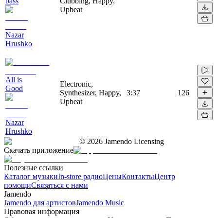
bass
Clubbing, Happy,
Upbeat
Nazar
Hrushko
All is
Electronic,
Good
Synthesizer, Happy,
3:37
126
Upbeat
Nazar
Hrushko
©
2026
Jamendo Licensing
Скачать приложение
Полезные ссылки
Каталог музыки
In-store радио
Цены
Контакты
Центр
помощи
Связаться с нами
Jamendo
Jamendo для артистов
Jamendo Music
Правовая информация