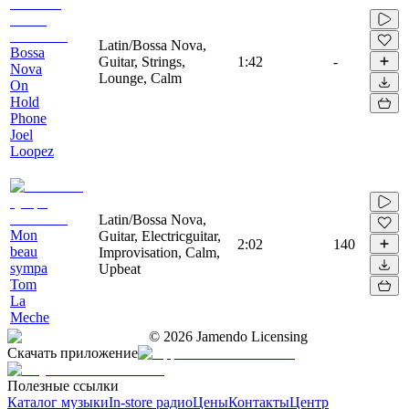
Latin/Bossa Nova,
Bossa
Guitar, Strings,
1:42
-
Nova
Lounge, Calm
On
Hold
Phone
Joel
Loopez
Latin/Bossa Nova,
Mon
Guitar, Electricguitar,
2:02
140
beau
Improvisation, Calm,
sympa
Upbeat
Tom
La
Meche
©
2026
Jamendo Licensing
Скачать приложение
Полезные ссылки
Каталог музыки
In-store радио
Цены
Контакты
Центр