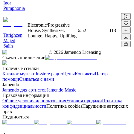
Igor
Pumphonia
Electronic/Progressive
House, Synthesizer,
6:52
113
Titrighzen
Lounge, Happy, Uplifting
Majed
Salih
©
2026
Jamendo Licensing
Скачать приложение
Полезные ссылки
Каталог музыки
In-store радио
Цены
Контакты
Центр
помощи
Связаться с нами
Jamendo
Jamendo для артистов
Jamendo Music
Правовая информация
Общие условия использования
Условия продажи
Политика
конфиденциальности
Политика cookies
Нарушение авторских
прав
Подписаться