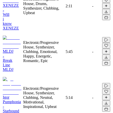
House, Drums,
XENEZE
2:11
-
Synthesizer, Clubbing,
-
Upbeat
Will
i
know
XENEZE
Electronic/Progressive
House, Synthesizer,
MLDJ
Clubbing, Emotional,
5:45
-
-
Happy, Energetic,
Break
Romantic, Epic
Line
MLDJ
Electronic/Progressive
House, Synthesizer,
Igor
Clubbing, Neutral,
5:14
-
Pumphonia
Motivational,
-
Inspirational, Upbeat
Starbound