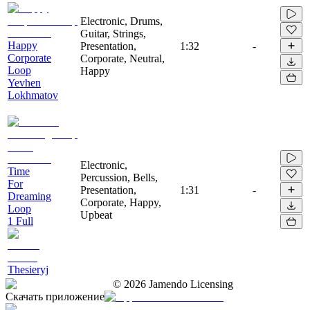
Electronic, Drums,
Guitar, Strings,
Happy
Presentation,
1:32
-
Corporate
Corporate, Neutral,
Loop
Happy
Yevhen
Lokhmatov
Electronic,
Time
Percussion, Bells,
For
Presentation,
1:31
-
Dreaming
Corporate, Happy,
Loop
Upbeat
1 Full
Thesieryj
©
2026
Jamendo Licensing
Скачать приложение