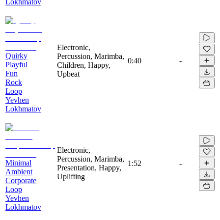
Lokhmatov
Electronic,
Quirky
Percussion, Marimba,
0:40
-
Playful
Children, Happy,
Fun
Upbeat
Rock
Loop
Yevhen
Lokhmatov
Electronic,
Percussion, Marimba,
Minimal
1:52
-
Presentation, Happy,
Ambient
Uplifting
Corporate
Loop
Yevhen
Lokhmatov