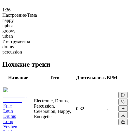
1:36
Настроение/Тема
happy
upbeat
groovy
urban
Инструменты
drums
percussion
Похожие треки
Название
Теги
Длительность
BPM
Electronic, Drums,
Epic
Percussion,
0:32
-
Latin
Celebration, Happy,
Drums
Energetic
Loop
Yevhen