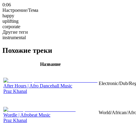
0:06
Настроение/Тема
happy
uplifting
corporate
Другие теги
instrumental
Похожие треки
Название
Electronic/Dub/Reg
After Hours | Afro Dancehall Music
Praz Khanal
World/African/Afro
Wordle | Afrobeat Music
Praz Khanal