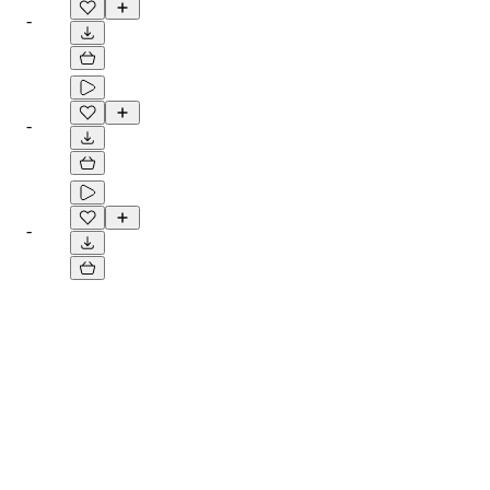
-
-
-