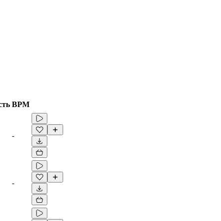
сть
BPM
-
-