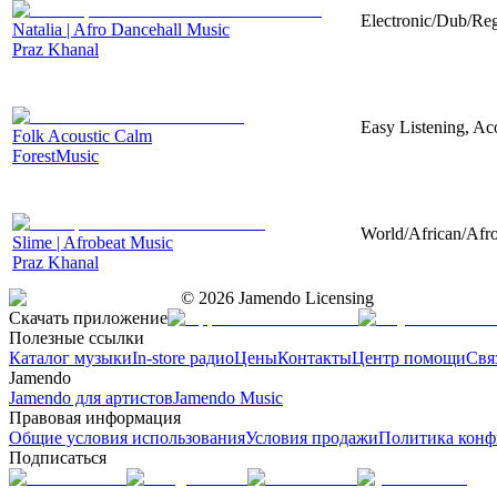
Electronic/Dub/Reg
Natalia | Afro Dancehall Music
Praz Khanal
Easy Listening, Aco
Folk Acoustic Calm
ForestMusic
World/African/Afro
Slime | Afrobeat Music
Praz Khanal
©
2026
Jamendo Licensing
Скачать приложение
Полезные ссылки
Каталог музыки
In-store радио
Цены
Контакты
Центр помощи
Свя
Jamendo
Jamendo для артистов
Jamendo Music
Правовая информация
Общие условия использования
Условия продажи
Политика конф
Подписаться