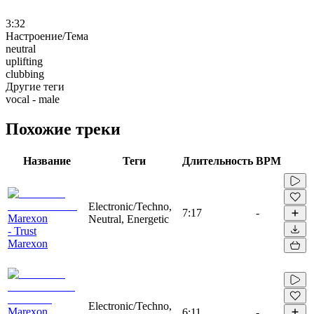
3:32
Настроение/Тема
neutral
uplifting
clubbing
Другие теги
vocal - male
Похожие треки
Название
Теги
Длительность
BPM
Electronic/Techno,
7:17
-
Marexon
Neutral, Energetic
- Trust
Marexon
Electronic/Techno,
Marexon
6:11
-