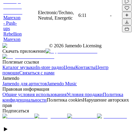
Electronic/Techno,
6:11
-
Marexon
Neutral, Energetic
- Push-
ups
Rebellion
Marexon
©
2026
Jamendo Licensing
Скачать приложение
Полезные ссылки
Каталог музыки
In-store радио
Цены
Контакты
Центр
помощи
Связаться с нами
Jamendo
Jamendo для артистов
Jamendo Music
Правовая информация
Общие условия использования
Условия продажи
Политика
конфиденциальности
Политика cookies
Нарушение авторских
прав
Подписаться