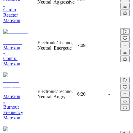
Neutral, Aggressive
-
Cardio
Reactor
Marexon
Electronic/Techno,
7:09
-
Marexon
Neutral, Energetic
-
Control
Marexon
Electronic/Techno,
6:20
-
Marexon
Neutral, Angry
-
Burnout
Frequency
Marexon